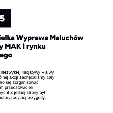
5
ielka Wyprawa Maluchów
y MAK i rynku
wego
niezwykłej inicjatywy – a wy
ólnej akcji zachęcaliśmy cały
ało się zorganizować
em przedstawicieli
ch! Z jednej strony był
 motoryzacyjnej przygody.