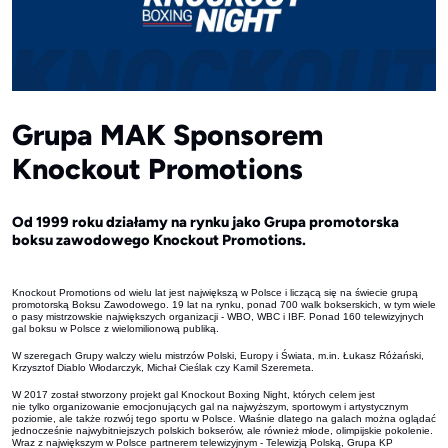
Grupa MAK Sponsorem
Knockout Promotions
Od 1999 roku działamy na rynku jako Grupa promotorska
boksu zawodowego Knockout Promotions.
Knockout Promotions od wielu lat jest największą w Polsce i liczącą się na świecie grupą
promotorską Boksu Zawodowego. 19 lat na rynku, ponad 700 walk bokserskich, w tym wiele
o pasy mistrzowskie największych organizacji - WBO, WBC i IBF. Ponad 160 telewizyjnych
gal boksu w Polsce z wielomilionową publiką.
W szeregach Grupy walczy wielu mistrzów Polski, Europy i Świata, m.in. Łukasz Różański,
Krzysztof Diablo Włodarczyk, Michał Cieślak czy Kamil Szeremeta.
W 2017 został stworzony projekt gal Knockout Boxing Night, których celem jest
nie tylko organizowanie emocjonujących gal na najwyższym, sportowym i artystycznym
poziomie, ale także rozwój tego sportu w Polsce. Właśnie dlatego na galach można oglądać
jednocześnie najwybitniejszych polskich bokserów, ale również młode, olimpijskie pokolenie.
Wraz z największym w Polsce partnerem telewizyjnym - Telewizją Polską, Grupa KP