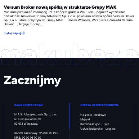
Versum Broker nową spółką w strukturze Grupy MAK
Miło nam przekazać informację, że z końcem grudnia 2023 roku, poprzez wydzielenie
działalności brokerskiej z firmy Adversum Sp. z o.o. powołana została spółka Versum Broker
Sp. z o.o., która dołączyła do Grupy MAK. Jacek Wrzosek, Wiceprezes Zarządu Versum
Broker: „Decyzję o dołąc...
czytaj więcej
Zacznijmy
DANE KONTAKTOWE
OFERTA UBEZPIECZENIOWA
M.A.K. Ubezpieczenia Sp. z o.o.
Na życie i osobowe
ul. Domaniewska 39
Majątek
02-672 Warszawa
Komunikacyjne - Flota
Usługi brokerskie - Leasing
Kapitał zakładowy: 55 800,00 PLN
KRS: 00 00 03 00 90